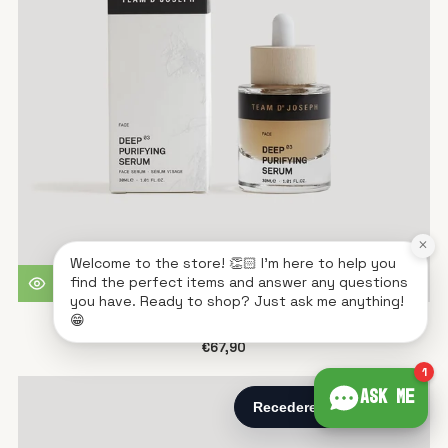
×
Welcome to the store! 👏🏻 I'm here to help you
find the perfect items and answer any questions
you have. Ready to shop? Just ask me anything!
😁
Siero purificante profondo 30 ml I Team Dr. Joseph
€67,90
1
Ask me