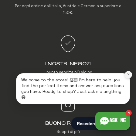
Per ogni ordine dall'Italia, Austria e Germania superiore a
150€.
I NOSTRI NEGOZI
Il punto vendita più vicino
×
Welcome to the store! 👏🏻 I'm here to help you
find the perfect items and answer any questions
you have. Ready to shop? Just ask me anything!
😁
1
Ask me
BUONO REGALO
Scopri di più