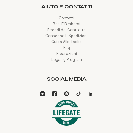
Per recuperare la password, cliccare su "Hai
AIUTO E CONTATTI
dimenticato la password?" e inserire l'indirizzo
e-mail con cui ci si è registrati. Riceverete
Contatti
un'e-mail contenente un link per reimpostare
Resi E Rimborsi
la password.
Recedi dal Contratto
Consegne E Spedizioni
Guida Alle Taglie
Faq
Riparazioni
Loyalty Program
SOCIAL MEDIA