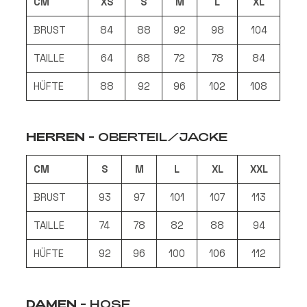
CM
XS
S
M
L
XL
BRUST
84
88
92
98
104
TAILLE
64
68
72
78
84
HÜFTE
88
92
96
102
108
HERREN
-
OBERTEIL/JACKE
CM
S
M
L
XL
XXL
BRUST
93
97
101
107
113
TAILLE
74
78
82
88
94
HÜFTE
92
96
100
106
112
DAMEN
- HOSE