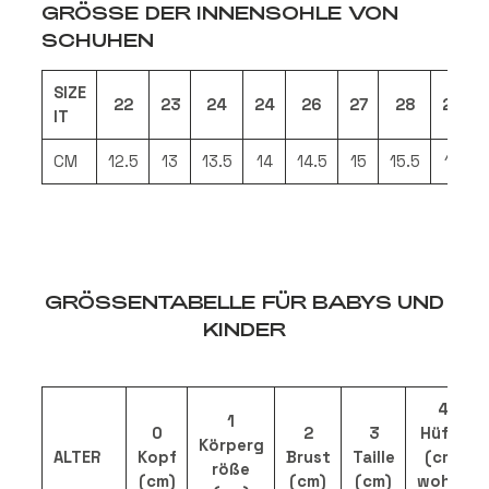
GRÖ
SS
E DER INNENSOHLE VON
SCHUHEN
SIZE
22
23
24
24
26
27
28
29
IT
CM
12.5
13
13.5
14
14.5
15
15.5
16
GRÖSSENTABELLE
FÜR BABYS UND
KINDER
4
1
0
2
3
H
ü
fte
Körperg
ALTER
Kopf
Brust
Taille
(cm)
rö
ß
e
(cm)
(cm)
(cm)
wohne