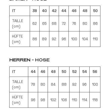
IT
38
40
42
44
46
48
50
TAILLE
62
65
68
72
76
80
86
(cm)
HÜFTE
86
89
92
96
100
104
110
(cm)
HERREN
- HOSE
IT
44
46
48
50
52
54
56
TAILLE
78
80
84
88
92
96
100
(cm)
HÜFTE
96
98
102
106
110
114
118
(cm)