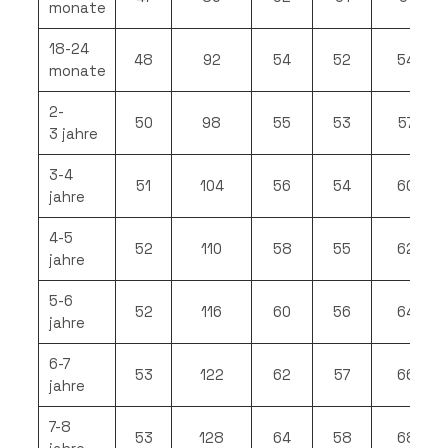
monate
18-24
48
92
54
52
54
monate
2-
50
98
55
53
57
3 jahre
3-4
51
104
56
54
60
jahre
4-5
52
110
58
55
62
jahre
5-6
52
116
60
56
64
jahre
6-7
53
122
62
57
66
jahre
7-8
53
128
64
58
68