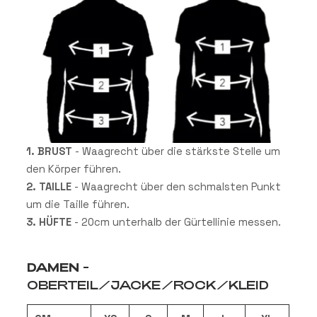
1. BRUST
- Waagrecht über die stärkste Stelle um
den K
örper f
ühren.
2. TAILLE
-
Waagrecht
über den schmalsten Punkt
um die Taille
f
ühren.
3. HÜFTE
- 20cm unterhalb der G
ürtellinie messen.
DAMEN
-
OBERTEIL/JACKE/ROCK/KLEID