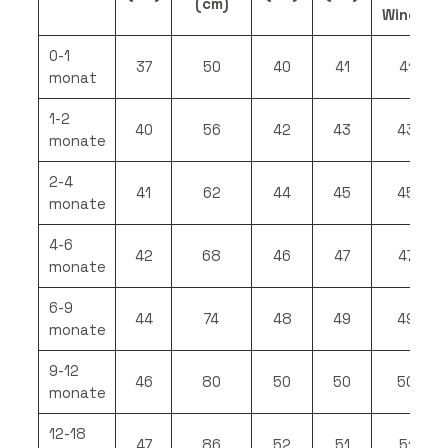
(cm)
Windel
0-1
37
50
40
41
41
monat
1-2
40
56
42
43
43
monate
2-4
41
62
44
45
45
monate
4-6
42
68
46
47
47
monate
6-9
44
74
48
49
49
monate
9-12
46
80
50
50
50
monate
12-18
47
86
52
51
51