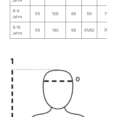
jahre
8-9
53
128
66
59
71
jahre
9-10
53
140
69
61/62
75
jahre