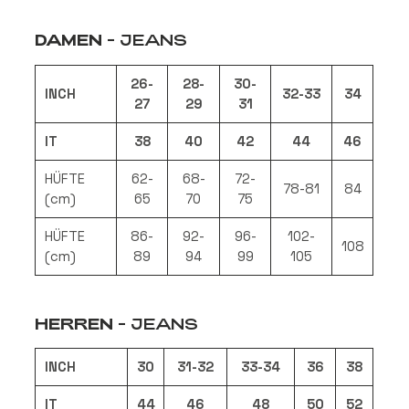
DAMEN
- JEANS
26-
28-
30-
INCH
32-33
34
27
29
31
IT
38
40
42
44
46
HÜFTE
62-
68-
72-
78-81
84
(cm)
65
70
75
HÜFTE
86-
92-
96-
102-
108
(cm)
89
94
99
105
HERREN
- JEANS
INCH
30
31-32
33-34
36
38
IT
44
46
48
50
52