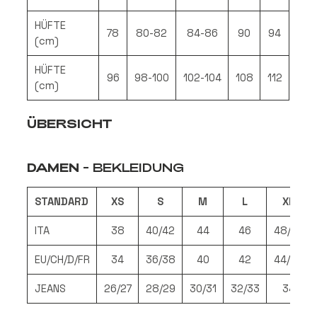
HÜFTE
78
80-82
84-86
90
94
(cm)
HÜFTE
96
98-100
102-104
108
112
(cm)
ÜBERSICHT
DAMEN
-
BEKLEIDUNG
STANDARD
XS
S
M
L
XL
ITA
38
40/42
44
46
48/50
EU/CH/D/FR
34
36/38
40
42
44/46
JEANS
26/27
28/29
30/31
32/33
34