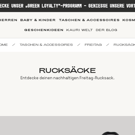
ECKE UNSER „GREEN LOYALTY“-PROGRAMM – GENIESSE UNSERE VOR
HERREN
BABY & KINDER
TASCHEN & ACCESSOIRES
KOSM
GESCHENKIDEEN
KAURI WELT
DER BLOG
OME
/
TASCHEN & ACCESSOIRES
/
FREITAG
/
RUCKSÄC
RUCKSÄCKE
Entdecke deinen nachhaltigen Freitag-Rucksack.