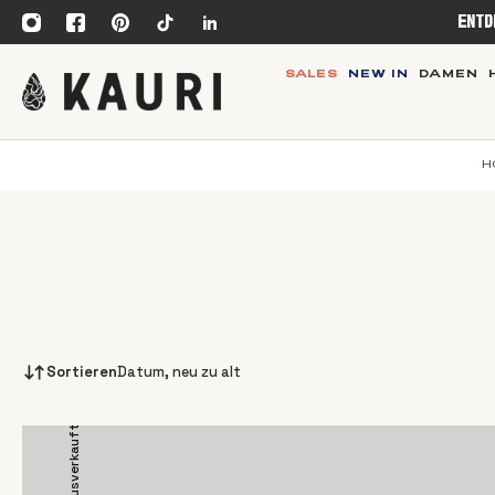
ENTD
SALES
NEW IN
DAMEN
H
Sortieren
Datum, neu zu alt
Ausverkauft